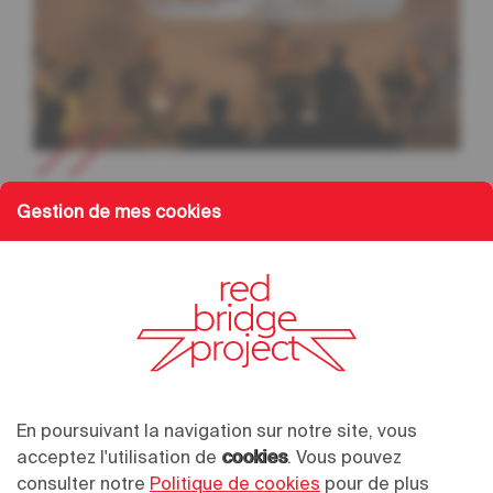
O Sentimental Machine
Gestion de mes cookies
François Sarhan
En poursuivant la navigation sur notre site, vous
acceptez l'utilisation de
cookies
. Vous pouvez
consulter notre
Politique de cookies
pour de plus